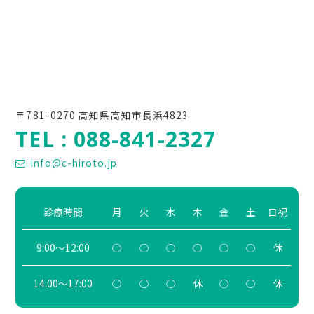
〒781-0270 高知県高知市長浜4823
TEL : 088-841-2327
info@c-hiroto.jp
診療時間
月
火
水
木
金
土
日祝
9:00～12:00
○
○
○
○
○
○
休
14:00～17:00
○
○
○
休
○
○
休